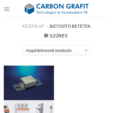
Skip
to
content
KEZDŐLAP
/
BIZTOSÍTÓ BETÉTEK
SZŰRÉS