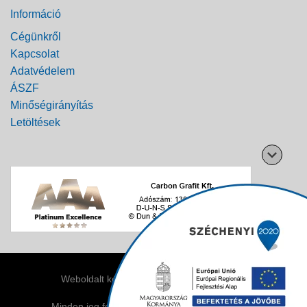
Információ
Cégünkről
Kapcsolat
Adatvédelem
ÁSZF
Minőségirányítás
Letöltések
Weboldalt készítette:
Minden jog fenntartva ©2026
Carbon Grafit Kft.