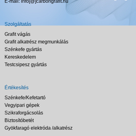
E-mail: info[@]carbongrafit.hu
Szolgáltatás
Grafit vágás
Grafit alkatrész megmunkálás
Szénkefe gyártás
Kereskedelem
Testcsipesz gyártás
Értékesítés
Szénkefe/Kefetartó
Vegyipari gépek
Szikraforgácsolás
Biztosítóbetét
Gyökfaragó elektróda /alkatrész